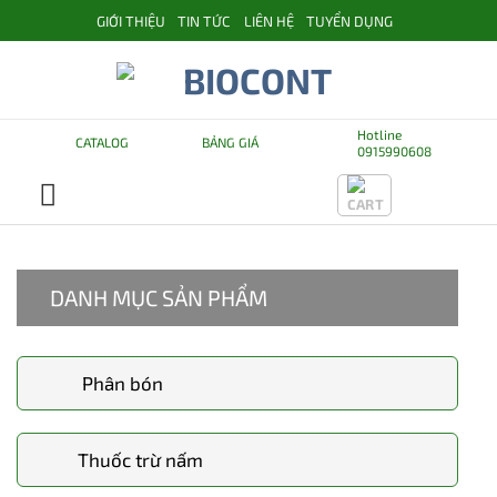
Skip
GIỚI THIỆU
TIN TỨC
LIÊN HỆ
TUYỂN DỤNG
to
content
Hotline
CATALOG
BẢNG GIÁ
0915990608
DANH MỤC SẢN PHẨM
Phân bón
Thuốc trừ nấm