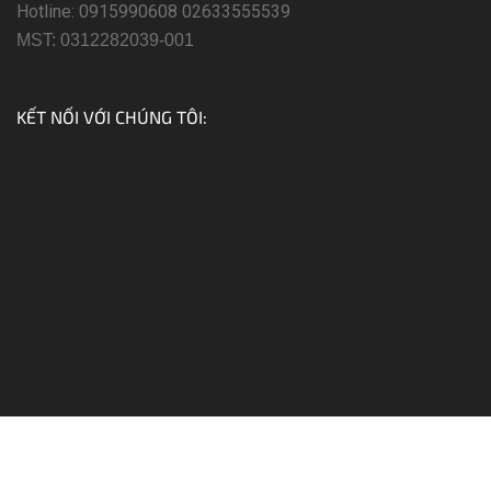
Hotline: 0915990608 02633555539
MST: 0312282039-00
1
KẾT NỐI VỚI CHÚNG TÔI: