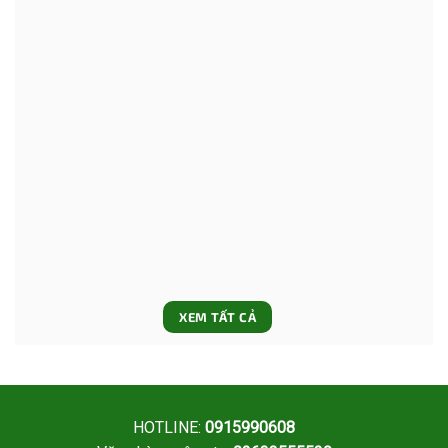
Hiệu quả bám dính loang trải của tinh dầu cam
(Prev-B2; Prev-Mag) với các sản phẩm thông
thường
XEM TẤT CẢ
HOTLINE:
0915990608