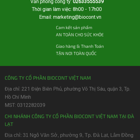
Văn phòng công ty:
02633555539
Thời gian làm việc: 8h00 - 17h00
Email: marketing@biocont.vn
Cam kết sản phẩm
AN TOÀN CHO SỨC KHỎE
Giao hàng & Thanh Toán
TẬN NƠI TOÀN QUỐC
CÔNG TY CỔ PHẦN BIOCONT VIỆT NAM
Địa chỉ: 221 Điện Biên Phủ, phường Võ Thị Sáu, quận 3, Tp.
Hồ Chí Minh
MST: 0312282039
CHI NHÁNH CÔNG TY CỔ PHẦN BIOCONT VIỆT NAM TẠI ĐÀ
LẠT
Địa chỉ: 31 Ngô Văn Sở, phường 9, Tp. Đà Lạt, Lâm Đồng