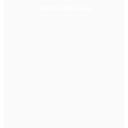
VIDEOS HƯỚNG DẪN
ECONEEM PLUS 1EC – Giải pháp sinh học thế hệ mới
từ Công ty Biocont Việt Nam